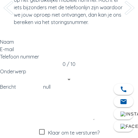
op het gebruikelijke mobiele nummer. Mocht er
iets bijzonders met de telefoonlijn zijn waardoor
we jouw oproep niet ontvangen, dan kan je ons
bereiken via het storingsnummer.
Naam
E-mail
Telefoon nummer
0 / 10
Onderwerp
Bericht
call
mail
Klaar om te versturen?